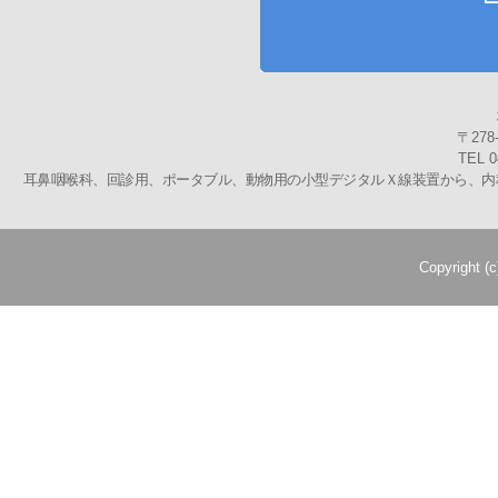
〒27
TEL 0
耳鼻咽喉科、回診用、ポータブル、動物用の小型デジタルＸ線装置から、内科
Copyright (c