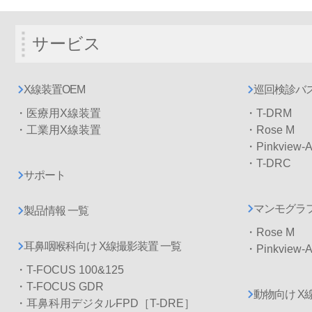
サービス
X線装置OEM
巡回検診バス
・医療用X線装置
・T-DRM
・工業用X線装置
・Rose M
・Pinkview-
・T-DRC
サポート
マンモグラフ
製品情報 一覧
・Rose M
耳鼻咽喉科向け X線撮影装置 一覧
・Pinkview-
・T-FOCUS 100&125
・T-FOCUS GDR
動物向け X
・耳鼻科用デジタルFPD［T-DRE］