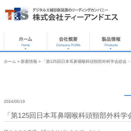
内
容
を
ス
キ
ッ
プ
ホーム
>
新着情報
> 「第125回日本耳鼻咽喉科頭頸部外科学会総会
2024/05/19
「第125回日本耳鼻咽喉科頭頸部外科